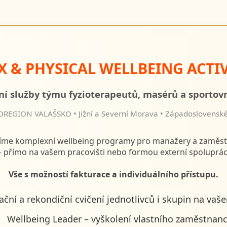
X & PHYSICAL WELLBEING ACTIV
ní služby týmu fyzioterapeutů, masérů a sportov
REGION VALAŠSKO • Jižní a Severní Morava • Západoslovenské
íme komplexní wellbeing programy pro manažery a zaměs
 přímo na vašem pracovišti nebo formou externí spoluprác
Vše s možností fakturace a individuálního přístupu.
ační a rekondiční cvičení jednotlivců i skupin na vaš
Wellbeing Leader – vyškolení vlastního zaměstnan