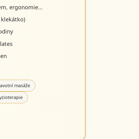
stém, ergonomie…
 klekátko)
odiny
lates
ben
ravotní masáže
yzioterapie