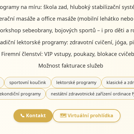
rogramy na míru: škola zad, hluboký stabilizační sy
rační masáže a office masáže (mobilní lehátko nebo
orkshop sebeobrany, bojových sportů – i pro děti a r
radiční lektorské programy: zdravotní cvičení, jóga, pi
Firemní členství: VIP vstupy, poukazy, blokace cviče
Možnost fakturace služeb
sportovní koučink
lektorské programy
klasické a zd
rekondiční programy
nestátní zdravotnické zařízení ordinace f
📞 Kontakt
🗺️ Virtuální prohlídka