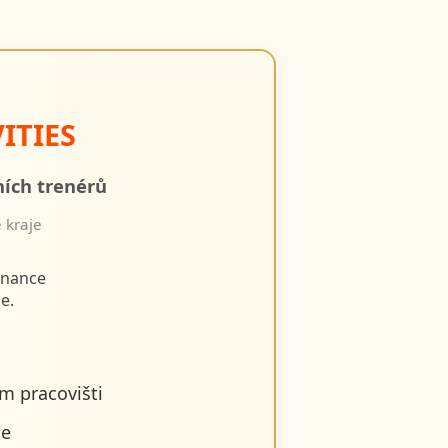
ITIES
ních trenérů
 kraje
tnance
e.
em pracovišti
ce