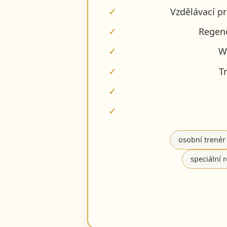
Vzdělávací p
Regene
W
T
osobní trenér
speciální 