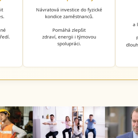
it
Návratová investice do fyzické
es.
kondice zaměstnanců.
a 
mné
Pomáhá zlepšit
ředí.
zdraví, energii i týmovou
spolupráci.
dlouh