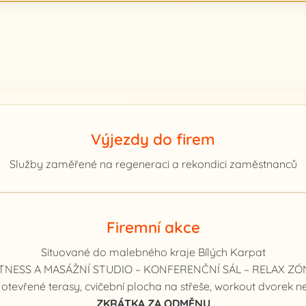
Výjezdy do firem
Služby zaměřené na regeneraci a rekondici zaměstnanců
Firemní akce
Situované do malebného kraje Bílých Karpat
ITNESS A MASÁŽNÍ STUDIO – KONFERENČNÍ SÁL – RELAX ZÓ
otevřené terasy, cvičební plocha na střeše, workout dvorek ne
ZKRÁTKA ZA ODMĚNU