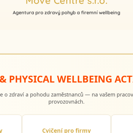
Move Centre s.r.o.
Agentura pro zdravý pohyb a firemní wellbeing
& PHYSICAL WELLBEING ACT
če o zdraví a pohodu zaměstnanců — na vašem pracovi
provozovnách.
y
Cvičení pro firmy