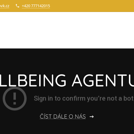
vk.cz
+420 777142015
LLBEING AGENT
ČÍST DÁLE O NÁS