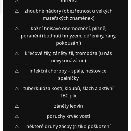
horečka
zhoubné nádory (obezřetnost u velkých
mateřských znamének)
kožní hnisavé onemocnění, plísně,
poranění (bodnutí hmyzem, odřeniny, rány,
pokousání)
křečové žíly, záněty žil, trombóza (u nás
nevykonáváme)
infekční choroby – spála, neštovice,
spalničky
tuberkulóza kostí, kloubů, šlach a aktivní
TBC plic
záněty ledvin
poruchy krvácivosti
některé druhy zácpy (riziko poškození