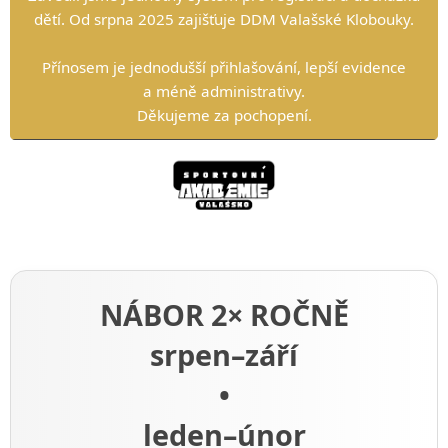
dětí.
Od srpna 2025 zajišťuje DDM Valašské Klobouky.
Přínosem je jednodušší přihlašování, lepší evidence
a méně administrativy.
Děkujeme za pochopení.
NÁBOR 2× ROČNĚ
srpen–září
•
leden–únor