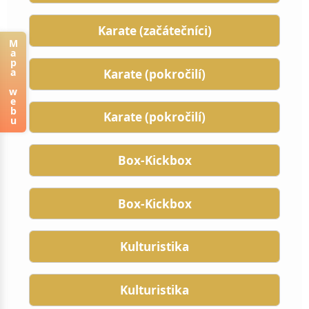
Karate (začátečníci)
M
a
p
a
Karate (pokročilí)
w
e
b
Karate (pokročilí)
u
Box-Kickbox
Box-Kickbox
Kulturistika
Kulturistika