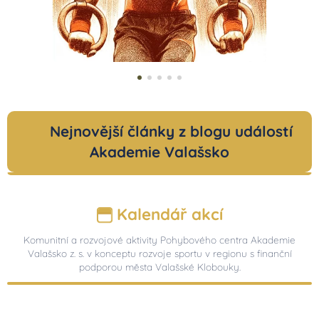
Kalendář akcí
Komunitní a rozvojové aktivity Pohybového centra Akademie
Valašsko z. s. v konceptu rozvoje sportu v regionu s finanční
podporou města Valašské Klobouky.
Vše
Děti a mládež
Dospělí