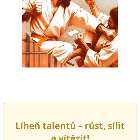
.
Líheň talentů – růst, sílit
a vítězit!