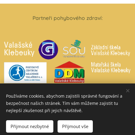
Partneři pohybového zdraví
:
Používáme cookies, abychom zajistili správné fungování a
bezpečnost našich stránek. Tím vám můžeme zajistit tu
nejlepší zkušenost při jejich návštěvě.
© 2026 Move Centre s.r.o. Všechna práva vyhrazena.
www.czpvk.cz
www.mc-fitness.cz
Přijmout nezbytné
Přijmout vše
REZERVAČNÍ SYSTÉM
•
⌂ & AKTUALITY
Cookies