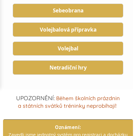
Sebeobrana
Volejbalová přípravka
Volejbal
Netradiční hry
UPOZORNĚNÍ:
školních prázdnin
Během
a
státních svátků tréninky neprobíhají!
Oznámení:
Zavedli jsme jednotný systém pro registraci a docházku