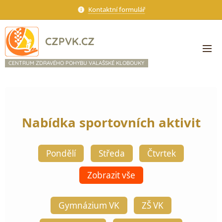
Kontaktní formulář
CZPVK.CZ
CENTRUM ZDRAVÉHO POHYBU VALAŠSKÉ KLOBOUKY
Nabídka sportovních aktivit
Pondělí
Středa
Čtvrtek
Zobrazit vše
Gymnázium VK
ZŠ VK