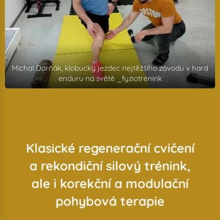
Michal Dorňák, klobucký jezdec nejtěžšího závodu v hard
enduru na světě _fyziotrénink
...
Klasické regenerační cvičení
a rekondiční silový trénink,
ale i korekční a modulační
pohybová terapie