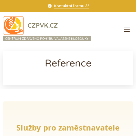
Kontaktní formulář
CZPVK.CZ
CENTRUM ZDRAVÉHO POHYBU VALAŠSKÉ KLOBOUKY
Reference
Služby pro zaměstnavatele