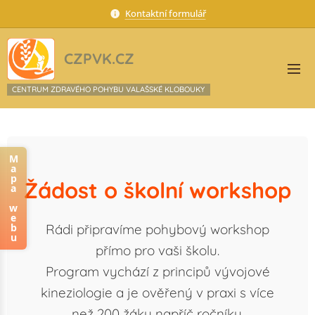
Kontaktní formulář
CZPVK.CZ
CENTRUM ZDRAVÉHO POHYBU VALAŠSKÉ KLOBOUKY
M
a
p
Žádost o školní workshop
a
w
e
b
Rádi připravíme pohybový workshop
u
přímo pro vaši školu.
Program vychází z principů vývojové
kineziologie a je ověřený v praxi s více
než 200 žáky napříč ročníky.